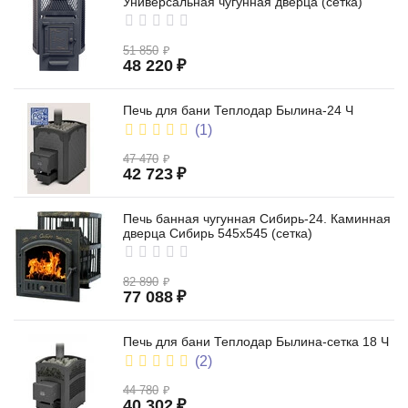
Универсальная чугунная дверца (сетка)
51 850
₽
48 220
₽
Печь для бани Теплодар Былина-24 Ч
(1)
47 470
₽
42 723
₽
Печь банная чугунная Сибирь-24. Каминная
дверца Сибирь 545х545 (сетка)
82 890
₽
77 088
₽
Печь для бани Теплодар Былина-сетка 18 Ч
(2)
44 780
₽
40 302
₽