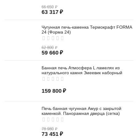
66 650
₽
63 317
₽
Чугунная печь-каменка Термокрафт FORMA
24 (Форма 24)
62 800
₽
59 660
₽
Банная печь Атмосфера L ламелях из
натурального камня Змеевик наборный
159 800
₽
Печь банная чугунная Амур с закрытой
каменкой. Панорамная дверца (сетка)
78 980
₽
73 451
₽