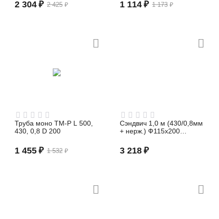
2 304
₽
1 114
₽
2 425
₽
1 173
₽
Труба моно TM-P L 500,
Сэндвич 1,0 м (430/0,8мм
430, 0,8 D 200
+ нерж.) Ф115х200
Феррум
1 455
₽
3 218
₽
1 532
₽