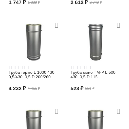
1 747
₽
2 612
₽
1 839
₽
2 749
₽
Труба термо L 1000 430,
Труба моно TM-P L 500,
0,5/430, 0,5 D 200/260
430, 0,5 D 115
(сэндвич)
4 232
₽
523
₽
4 455
₽
551
₽