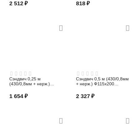
2 512
₽
818
₽
Сэндвич 0,25 м
Сэндвич 0,5 м (430/0,8мм
(430/0,8мм + нерж.)
+ нерж.) Ф115х200
Ф150х210 Феррум
Феррум
1 654
₽
2 327
₽