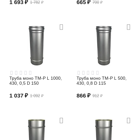
1 693
₽
665
₽
1 782
₽
700
₽
Труба моно TM-P L 1000,
Труба моно TM-P L 500,
430, 0,5 D 150
430, 0,8 D 115
1 037
₽
866
₽
1 092
₽
912
₽